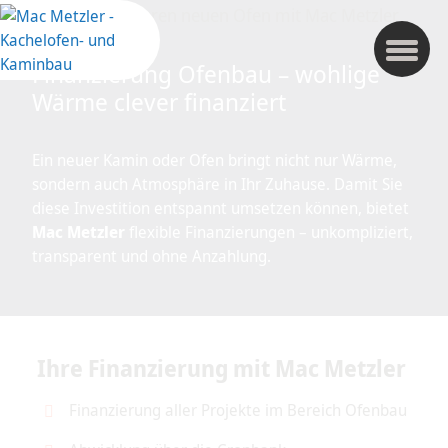
Finanzierung Ofenbau – wohlige
Wärme clever finanziert
Ein neuer Kamin oder Ofen bringt nicht nur Wärme,
sondern auch Atmosphäre in Ihr Zuhause. Damit Sie
diese Investition entspannt umsetzen können, bietet
Mac Metzler
flexible Finanzierungen – unkompliziert,
transparent und ohne Anzahlung.
Ihre Finanzierung mit Mac Metzler
Finanzierung aller Projekte im Bereich Ofenbau